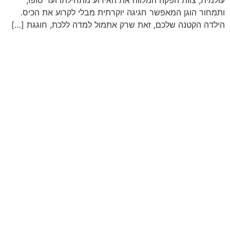
עולמית, צוות הפקה המלווה את האירוע מתחילתו ועד סופו,
ותמחור הוגן המאפשר חגיגה יוקרתית מבלי לקרוע את הכיס.
הילדה הקטנה שלכם, זאת שרק אתמול למדה ללכת, חוגגת […]