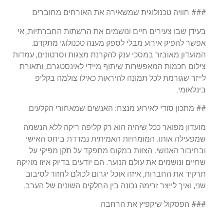
### חוויה טכנולוגית שמשאירה את האורחים מחוברים
בעידן שבו צעירים חיים ונושמים את הרשתות החברתיות, אי
אפשר להפיק אירוע מבלי לספק מענה טכנולוגי מתקדם.
המועדון מאובזר במסכי ענק להקרנת מצגות וסרטונים, עמדות
צילום חכמות המאפשרות שיתוף מיידי לאינסטגרם, ותאורת
לייזר שגורמת לכל תמונה להיראות כאילו צולמה בקליפ
בינלאומי.
## מתכון סודי לאירוע מנצח: האנשים שמאחורי הקלעים
מועדון מפואר ככל שיהיה הוא רק קליפה ריקה ללא הנשמה
שמפעילה אותו. המומחיות האמיתית נמדדת ביחס האישי
ובחיבור האנושי. הצוות במקום מתפקד על תקן מפיקי על
שחיים ונושמים את עולם הנוער. הם יודעים בדיוק איזו מוזיקה
תרקיד את החברות, איזה אוכל יגרום לכולם לחזור לסיבוב
שני, ואיך לייצר זרימה נכונה בין החלקים השונים של הערב.
### הפסקול שיקפיץ את הרחבה