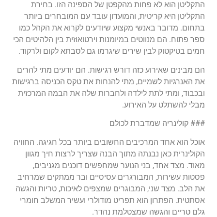
התקליטן הוא לא פחות מהקפטן של הספינה הזו. בחירת
התקליטן היא קריטית, והמועדון עובד עם המובחרים ביותר
בתחום. מדובר באנשי מקצוע שיודעים לקרוא את הקהל כמו
ספר פתוח. הם מנווטים במיומנות וירטואוזית בין הלהיטים הכי
חמים בטיקטוק לבין שירים שיגרמו גם לסבתא לקום ולרקוד.
הם מבינים שאירוע כזה דורש רגישות. הם יודעים מתי להרים
את האנרגיות לשמיים, מתי להנחות את טקס הכניסה ברגישות
ובכבוד, ומתי לתת לילדה ולחברות שלה את הבמה המרכזית
מבלי להשתלט על האירוע.
### קולינריה שמדברת לכולם
אוכל הוא אחד המרכיבים החשובים ביותר בכל חגיגה. החוויה
הקולינרית כאן נבנתה מתוך הבנה שצריך לרצות חיך מגוון
מאוד. מצד אחד, בני הנוער שמחפשים דוכנים מגניבים,
פסטות עשירות, המבורגרים עסיסיים ובר ממתקים שמרחיב
את הלב. מצד שני, המבוגרים שמצפים לאיכות, טריות והגשה
אסתטית. הפתרון הוא תפריט מודולרי ועשיר המשלב חומרי
גלם טריים והגשה שמצטלמת נהדר.