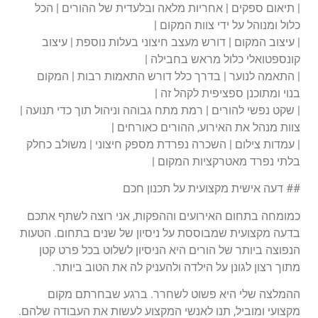
| תיאום ספקים | אחריות מלאה ובלעדית של ההורים | הכל
כלול ומנוהל על ידי צוות המקום |
| עיצוב המקום | דורש מעצב חיצוני בעלות נוספת | עיצוב
קונספטואלי כלול מראש בחבילה |
| התאמה לנוער | בדרך כלל דורש התאמות רבות | המקום
בנוי ומתוכנן ספציפית לקהל זה |
| שקט נפשי להורים | רמת מתח גבוהה וניהול תוך כדי תנועה |
צוות מנהל את האירוע, ההורים כאורחים |
| עמדות צילום | השכרה נפרדת מספק חיצוני | משולב כחלק
בלתי נפרד מאטרקציות המקום |
## דעה אישית מקצועית על תכנון חכם
כמומחה בתחום האירועים וההפקות, אני רוצה לשתף אתכם
בדעה מקצועית שמבוססת על ניסיון של שנים בתחום. הטעות
הנפוצה ביותר של הורים היא הניסיון לשלוט בכל פרט קטן
מתוך רצון לגונן על הילדה ולהעניק לה את הטוב ביותר.
ההמלצה שלי היא פשוט לשחרר. ברגע שבחרתם מקום
מקצועי ומוביל, תנו לאנשי המקצוע לעשות את העבודה שלהם.