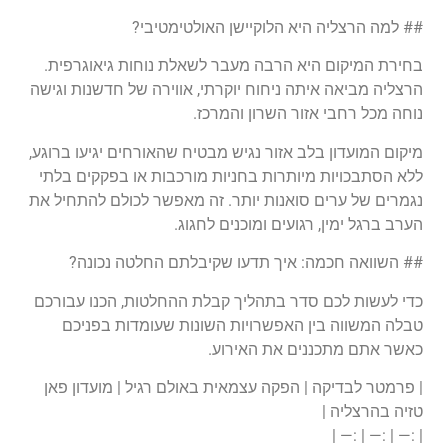
## למה הרצליה היא הלוקיישן האולטימטיבי?
בחירת המיקום היא הרבה מעבר לשאלת נוחות גיאוגרפית.
הרצליה מביאה איתה ניחוח יוקרתי, אווירה של חדשנות וגישה
נוחה מכל רחבי אזור השרון והמרכז.
מיקום המועדון בלב אזור נגיש מבטיח שהאורחים יגיעו ברוגע,
ללא הסתבכויות מיותרות בחניות מורכבות או בפקקים בלתי
נגמרים של ערים סואנות יותר. זה מאפשר לכולם להתחיל את
הערב ברגל ימין, רגועים ומוכנים לחגוג.
## השוואה חכמה: איך תדעו שקיבלתם החלטה נכונה?
כדי לעשות לכם סדר בתהליך קבלת ההחלטות, הכנו עבורכם
טבלה המשווה בין האפשרויות השונות שעומדות בפניכם
כאשר אתם מתכננים את האירוע.
| פרמטר לבדיקה | הפקה עצמאית באולם רגיל | מועדון פאן
טזיה בהרצליה |
| :— | :— | :— |