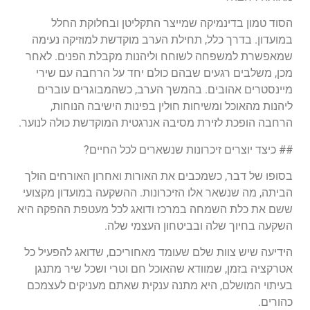
הסוד טמון בדינמיקה שמייצר התקליטן ובחלוקת החלל
במועדון. בדרך כלל, תחילת הערב מוקדשת למוזיקה נעימה
שמאפשרת למשפחה לשוחח וליהנות מקבלת הפנים. לאחר
מכן, משלבים רגעים שבהם כולם יחד על הרחבה עם שירי
מיינסטרים אהובים. בהמשך הערב, כשהמבוגרים עוברים
ליהנות מהאוכל ומשיחות חולין בפינות הישיבה הנוחות,
הרחבה הופכת לזירת מסיבה אנרגטית המוקדשת כולה לנוער.
## כיצד יוצרים זיכרונות שנשארים לכל החיים?
בסופו של דבר, כשמכבים את האורות ואחרון האורחים הולך
הביתה, מה שנשאר אלו הזיכרונות. ההשקעה במועדון מקצועי
ששם את כלת השמחה במרכז ודואג לכל מעטפת ההפקה היא
השקעה בחיוך שלה ובביטחון העצמי שלה.
הידיעה שיש צוות שלם שעומד מאחוריכם, שדואג להפעיל כל
אטרקציה בזמן, שמוודא שהאוכל חם וטרי ושכל שיר מתנגן
בעיתוי המושלם, היא מתנה ענקית שאתם מעניקים לעצמכם
כהורים.