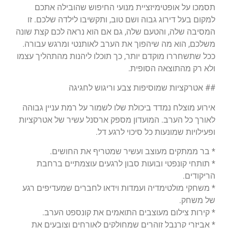
תסמכו על אופטימיזציית מנועי החיפוש שהובילה אתכם
למקום בעל דירוג גבוה ושם טוב, ותקשיבו לילדה שלכם. זו
המסיבה שלה, והטעם שלה, גם אם הוא נראה לכם קצת שונה
משלכם, הוא מה שיהפוך את הערב לאותנטי ומרגש עבורה.
ככל שתשחררו מוקדם יותר, כך תוכלו ליהנות מהתהליך עצמו
ולא רק מהתוצאה הסופית.
## אטרקציות שמוסיפות צבע וריגוש לחגיגה
אירוע מוצלח נמדד ביכולת שלו לשמור על רמת עניין גבוהה
לאורך כל הערב. המועדון מספק ארסנל עשיר של אטרקציות
ופעילויות שמונעות כל סיכוי לרגע דל.
* בר ממתקים מעוצב ועשיר שמטריף את החושים.
* תותחי קונפטי ובועות סבון לרגעים עוצמתיים ברחבת
הריקודים.
* משחקי מולטימדיה ועמדות וידאו לחברים שמעדיפים רגע
של משחק.
* קירות צילום מעוצבים התואמים את קונספט הערב.
* אביזרי קרנבל זוהרים שמחולקים לאורחים וצובעים את