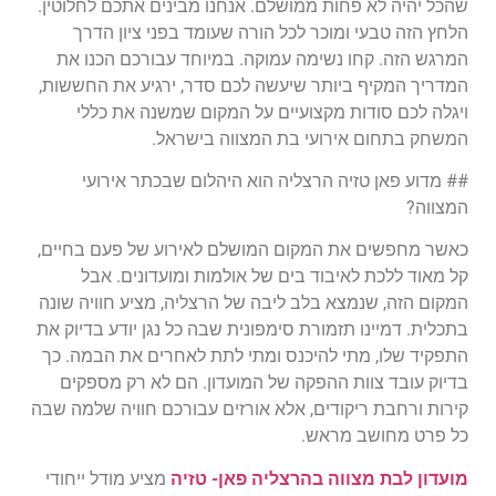
שהכל יהיה לא פחות ממושלם. אנחנו מבינים אתכם לחלוטין.
הלחץ הזה טבעי ומוכר לכל הורה שעומד בפני ציון הדרך
המרגש הזה. קחו נשימה עמוקה. במיוחד עבורכם הכנו את
המדריך המקיף ביותר שיעשה לכם סדר, ירגיע את החששות,
ויגלה לכם סודות מקצועיים על המקום שמשנה את כללי
המשחק בתחום אירועי בת המצווה בישראל.
## מדוע פאן טזיה הרצליה הוא היהלום שבכתר אירועי
המצווה?
כאשר מחפשים את המקום המושלם לאירוע של פעם בחיים,
קל מאוד ללכת לאיבוד בים של אולמות ומועדונים. אבל
המקום הזה, שנמצא בלב ליבה של הרצליה, מציע חוויה שונה
בתכלית. דמיינו תזמורת סימפונית שבה כל נגן יודע בדיוק את
התפקיד שלו, מתי להיכנס ומתי לתת לאחרים את הבמה. כך
בדיוק עובד צוות ההפקה של המועדון. הם לא רק מספקים
קירות ורחבת ריקודים, אלא אורזים עבורכם חוויה שלמה שבה
כל פרט מחושב מראש.
מועדון לבת מצווה בהרצליה פאן- טזיה
מציע מודל ייחודי