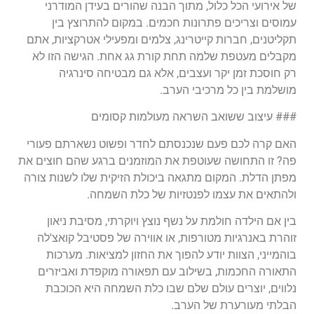
של אירועי הכל כלול, מתוך הבנה שהורים בעידן המודרני
עמוסים וצריכים פתרונות חכמים. במקום להתרוצץ בין
תקליטנים, חברות קייטרינג, צלמים ומפעילי אטרקציות, אתם
מקבלים מעטפת שלמה תחת קורת גג אחת. הגישה הזו לא
רק חוסכת זמן יקר ועצבים, אלא גם מבטיחה סינרגיה
מושלמת בין כל מרכיבי הערב.
### עיצוב ששואב השראה מעולמות קסומים
האם קרה לכם פעם שנכנסתם לחדר ופשוט נשארתם פעורי
פה? זו התחושה שעוטפת את המוזמנים ברגע שהם חוצים את
מפתן הדלת. המקום מתגאה ביכולת הזיקית שלו לשנות צורה
ולהתאים את עצמו לפנטזיות של כלת השמחה.
בין אם הילדה חולמת על נשף נוצץ ויוקרתי, מסיבת ניאון
זוהרת באנרגיות מטורפות, או אווירה של פסטיבל קואצ'לה
בוהמייני, הצוות יודע להפוך את החזון למציאות. מערכות
התאורה החכמות, בשילוב עם תפאורה מוקפדת ואביזרים
נלווים, יוצרים עולם שלם שבו כלת השמחה היא הכוכבת
הבלתי מעורערת של הערב.