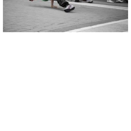
רקדני היפ הופ. איך עושים את זה?
תוכן שיווקי
רקדני היפ הופ. התבונן בכמה מריקודי ההיפ הופ המפורסמים והפופולריים
ביותר בכל הזמנים. מהימים הראשונים ועד היום. במהלך הופעתנו, נלמד
אותך את המרכיבים הבסיסיים של