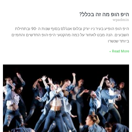
היפ הופ מה זה בכלל?
wpadmin
היפ הופ הופיע בעיר ניו יורק ובלוס אנג'לס בסוף שנות ה -90 ובתחילת
השבעים. הנה מבט לאחור על כמה מהקטעי היפ-הופ החדשים והחמים
ביותר שנשרו
Read More »