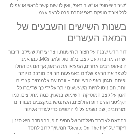
"שיר היפ-הופ" או "שיר ראפ", ואין לו שום קשר לראפ או אפילו
לכל צורת מוזיקת ראפ אחרת פרט לראפ עצמו.
בשנות השישים והשבעים של
המאה העשרים
דור חדש שבנה על הצורות הישנות, ויצר יצירות ששילבו דיבור
ושירה מדוברת עם קצב, בלוז, סול וג'אז. MCs, כמו אמני
היפ-הופ רבים אחרים, המציאו את הראפ, אך הם גם החלו
לשפר את הראפ שלהם באמצעות חרוזים מורכבים יותר
ופיתחו סגנון ראפ טבעי יותר – זורם עם אלמנטים קצביים
יותר. הם ניסו להיות משעשעים יותר על ידי כך שדיברו כל
הזמן על קצב המוסיקה והשימוש במעוין. כמה מחלוצים, כמו
תקליטני ההיפ הופ החלוצים, השתמשו במקצבים מבודדים
ומורחבים, שם נשמע צלילי התופים כדי לעודד אלתור.
בהתאם לאתרת האלתור של ההיפ-הופ, ההפסקה היא סגנון
ריקוד של "Create-On-The-Fly" המשויך לרוב לחסד