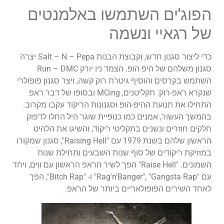
הפוג'ים השתמשו באלמנטים
של רגאיי ונשמה
כדי ליצור סגנון חדש, וקבוצת הבנות Salt – N – Pepa יצרה
סגנון משלהם של היפ הופ. הצמד ניו יורק Run – DMC
השתמש בקרסים והוסיף גיטרת רוק קשה, ויצר סגנון פופולרי
שנקרא ראפ-רוק. תקליטנים, MCing ובסופו של דבר ראפ
התחילו את תנועת ההיפ-הופ וסגנונות הריקוד עקבו מקרוב.
בהמשך העשור, אמנים כמו כנופיית שוגר היל החלו לדפוק
חלקים חוזרים ונשנים בתקליטי ריקוד, והשיגו את הלהיט
הראשון שלהם בשנת 1979 עם "Raising Hell", סגנון שמקורו
במוזיקת ריקודים של סוף שנות השבעים ותחילת שנות
השמונים. "Raise Hell" הפך לשיר הראפ הראשון עם ווים, ויחד
עם "Rag'n'Banger", "Gangsta Rap" ו- "Bitch Rap", הפך
לאחד השירים הפופולאריים ביותר של הראפ.