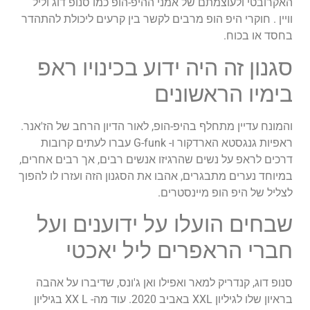
האקרובטי ולעוצמתם של אמני ההיפ-הופ כמו סנופ דוג וליל
וויין . חוקרי היפ הופ מרבים לקשר בין קרעים ליכולת להתהדר
בחסד או בכוח.
סגנון זה היה ידוע בכינויו ראפ
בימיו הראשונים
והמונח עדיין מתחלף בהיפ-הופ, לאור הדיון הרחב של הז'אנר.
ראפיות גנגסטא הארדקור ו- G-funk עברו לעתים קרובות
דרכים לראפ על נשים שהרגיזו אנשים רבים, אך רבים אחרים,
במיוחד נערים מתבגרים, אהבו את הסגנון הזה ועזרו לו להפוך
לצליל של היפ הופ מיינסטרים.
שבחים הועלו על ידוענים ועל
חברי הראפרים ליל יאכטי
סנופ דוג, קנדריק למאר ואפילו ואן ג'ונס, שדיברו על אהבה
בראיון שלו לגיליון XXL באביב 2020. עוד מה- XX L בגיליון