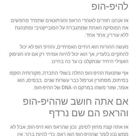
להיפ-הופ
אז אנחנו חוזרים לאוהדי הראפ והעיתונאים שתמיד מחפשים
את המוסיקה האחת שמתגברת על הסובייקטיבי ומתנהגת
ללא עוררין, אחד אחד.
מעשה ההורות הוא החיים האמיתיים, וההיפ הופ לא יכול
להתקיים בלעדיו, אך הוא יכול להיות אמיתי רק אם זהו העיסוק
האצילי היחיד שנתקלנו בו עד כה בחיינו.
אף שתנועת ההיפ-הופ החלה בשולי החברה, מקורותיה הוקפו
במיתוס, מסתורין וערפול כבר עשרות שנים. בבסיסו, הוא
אומר, שזור משהו במרקם ה- DNA של ההיפ-הופ.
אם אתה חושב שההיפ-הופ
והראפ הם שם נרדף
אז אתה קצת מחוץ לסימן. נכון שהראפ הוא היפ-הופ, אבל לא
ממש נכון לומר שההיפ-הופ הוא ראפ. כדי להיות ברור, אין