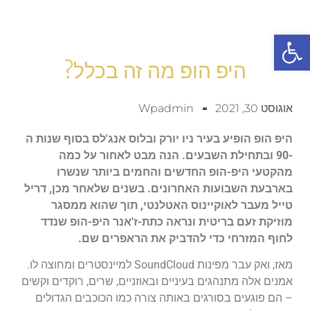
פתח סרגל נגישות
היפ הופ מה זה בכלל?
אוגוסט 30, 2021
Wpadmin
היפ הופ הופיע בעיר ניו יורק ובלוס אנג'לס בסוף שנות ה
-90 ובתחילת השבעים. הנה מבט לאחור על כמה
מהקטעי היפ-הופ החדשים והחמים ביותר שנשרו
בארבעת השבועות האחרונים. בשנים שלאחר מכן, דריל
טייל מעבר לאוקיינוס האטלנטי, תוך שהוא ממסגר
מוזיקת זעם בריטית ונראה כתת-ז'אנר היפ-הופ שנדד
לחוף המזרחי כדי להדביק את הראפרים שם.
מאז, ואק עבר מפינות SoundCloud למיינסטרים ומחוצה לו.
אמנים אלה מתנהגים בעיניים ובאוזניים, שרים, רוקדים וקשים
– הם פוגעים בסורגים באותה צורה כמו הכוכבים הגדולים